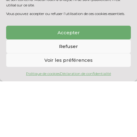
utilisé sur ce site.
Vous pouvez accepter ou refuser l’utilisation de ces cookies essentiels.
Accepter
Refuser
Voir les préférences
Politique de cookies
Déclaration de confidentialité
Publications d’articles
scientifiques
Voici les dernières publications menées par
des stagiaires et chercheurs du CNETE
parues à l’automne 2024 dans les revues
scientifiques. On félicite pour leur travail