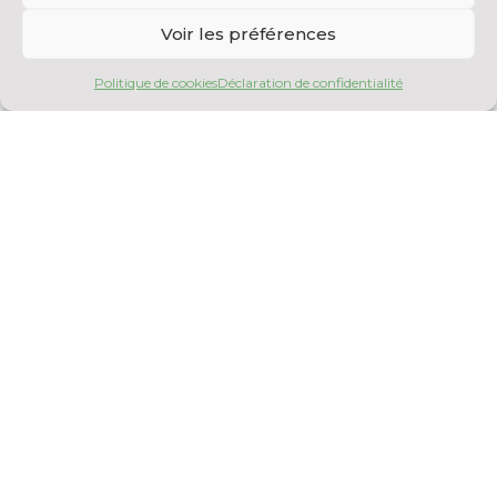
Voir les préférences
Politique de cookies
Déclaration de confidentialité
Banc d'électrochimie semi-
pilote
Électrochimie
Fabriquant : Sur mesure (fabrication CNETE)
Modèle : Sur mesure (fabrication CNETE)
Caractéristiques Informations à venir