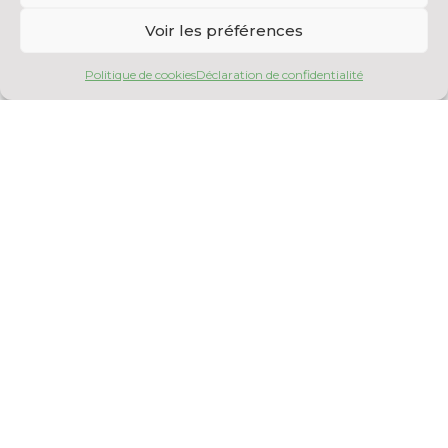
Voir les préférences
Analyseur de potentiel Zeta
Politique de cookies
Déclaration de confidentialité
Nanotechnologie
Fabriquant : Malvern Instruments Modèle :
Nano-ZS ZEN 3600 Caractéristiques Propriétés
suivantes mesurées (molécules et particules) :
-...