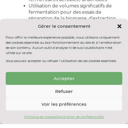
Utilisation de volumes significatifs de
fermentation pour des essais de
séparation de la biomasse, d’extraction
et de purification de biomolécules
Gérer le consentement
Mise à l’échelle de l’automatisation du
contrôle d’un procédé par une
Pour offrir la meilleure expérience possible, nous utilisons uniquement
des cookies essentiels au bon fonctionnement du site et à l’amélioration
interface informatique
de son contenu. Aucun outil d’analyse ni de suivi publicitaire n’est
Mise à l’échelle de procédés de
utilisé sur ce site.
production d’algues hétérotrophes
Vous pouvez accepter ou refuser l’utilisation de ces cookies essentiels.
Accepter
RETOUR À LA LISTE DES
ÉQUIPEMENTS
Refuser
Voir les préférences
Politique de cookies
Déclaration de confidentialité