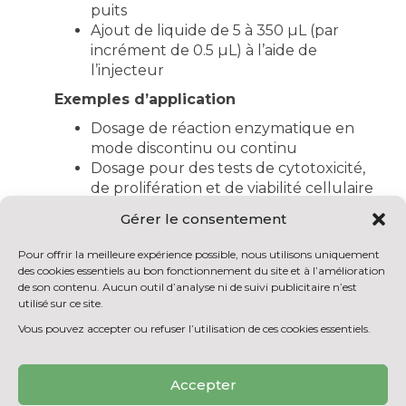
puits
Ajout de liquide de 5 à 350 µL (par
incrément de 0.5 µL) à l’aide de
l’injecteur
Exemples d’application
Dosage de réaction enzymatique en
mode discontinu ou continu
Dosage pour des tests de cytotoxicité,
de prolifération et de viabilité cellulaire
Dosage de la teneur en algues
Gérer le consentement
cultivées dans des bioréacteurs
Dosage de l’ATP dans des extraits
Pour offrir la meilleure expérience possible, nous utilisons uniquement
cellulaires
des cookies essentiels au bon fonctionnement du site et à l’amélioration
Réalisation de tests ELISA, immuno-
de son contenu. Aucun outil d’analyse ni de suivi publicitaire n’est
utilisé sur ce site.
essais
Réalisation de tests antioxydants
Vous pouvez accepter ou refuser l’utilisation de ces cookies essentiels.
Dosage de composés phosphorescents
Accepter