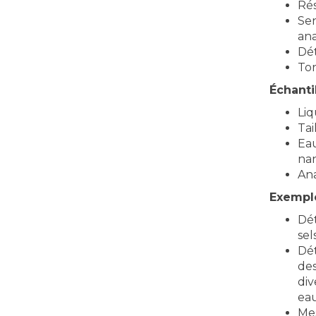
Rés
Sen
ana
Dé
To
Échanti
Liq
Tai
Eau
nan
Ana
Exemple
Dét
sel
Dét
des
div
eau
Mes