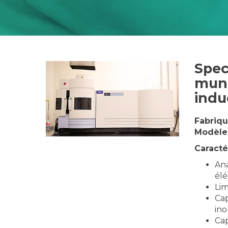
Spec
muni
indu
Fabriqu
Modèle
Caracté
Ana
él
Lim
Cap
ino
Cap