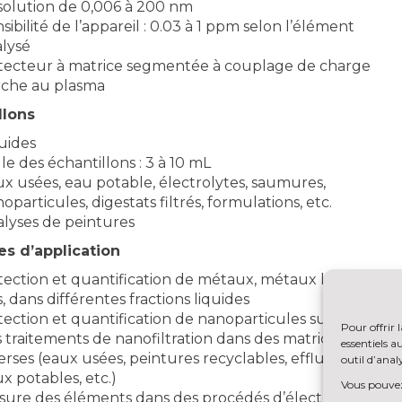
olution de 0,006 à 200 nm
sibilité de l’appareil : 0.03 à 1 ppm selon l’élément
lysé
tecteur à matrice segmentée à couplage de charge
rche au plasma
llons
uides
lle des échantillons : 3 à 10 mL
x usées, eau potable, électrolytes, saumures,
oparticules, digestats filtrés, formulations, etc.
lyses de peintures
s d’application
ection et quantification de métaux, métaux lourds,
s, dans différentes fractions liquides
ection et quantification de nanoparticules suite à
Pour offrir 
 traitements de nanofiltration dans des matrices
essentiels 
erses (eaux usées, peintures recyclables, effluents,
outil d’analy
x potables, etc.)
Vous pouvez 
ure des éléments dans des procédés d’électrolyse et