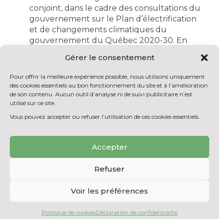
conjoint, dans le cadre des consultations du
gouvernement sur le Plan d’électrification
et de changements climatiques du
gouvernement du Québec 2020-30. En
effet, les ministres Benoit Charette, Pierre
Gérer le consentement
Fitzgibbon, Jonatan Julien, Marie-Eve Proulx
et Chantal Rouleau ont réalisé une tournée
Pour offrir la meilleure expérience possible, nous utilisons uniquement
de consultation du Plan d’électrification et
des cookies essentiels au bon fonctionnement du site et à l’amélioration
de changements climatiques, afin de mieux
de son contenu. Aucun outil d’analyse ni de suivi publicitaire n’est
utilisé sur ce site.
connaître les besoins dans les différentes
régions en matière d’électrification et de
Vous pouvez accepter ou refuser l’utilisation de ces cookies essentiels.
solutions pour lutter contre les
changements climatiques. Leur objectif était
Accepter
aussi de découvrir les solutions exemplaires
et les projets d’organismes, d’entreprises et
Refuser
de municipalités pouvant inspirer l’action
climatique à l’échelle du Québec.
Voir les préférences
L’Éscouade Énergie a déposé le Mémoire
suivant, avec la contribution de Jeanne
Politique de cookies
Déclaration de confidentialité
Charbonneau, co-auteure de ce mémoire.