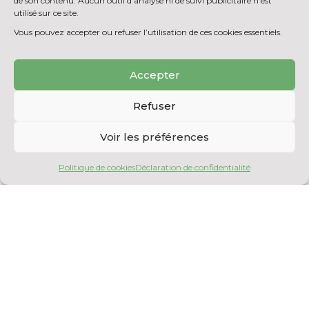
de son contenu. Aucun outil d’analyse ni de suivi publicitaire n’est
52 000 $ pour une année;
utilisé sur ce site.
16 000 $ pour salaire d’enseignant/chercheur;
Vous pouvez accepter ou refuser l’utilisation de ces cookies essentiels.
Tombée en octobre et mars;
Contribution de 12 000 $.
Accepter
VOIR LE PROGRAMME
Refuser
Voir les préférences
Politique de cookies
Déclaration de confidentialité