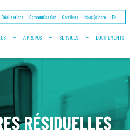
Réalisations
Communication
Carrières
Nous joindre
EN
IES
À PROPOS
SERVICES
ÉQUIPEMENTS
RES RÉSIDUELLES