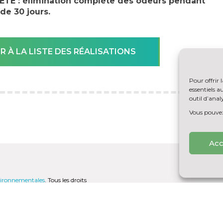
ETE : élimination complète des odeurs pendant
de 30 jours.
R À LA LISTE DES RÉALISATIONS
Pour offrir 
essentiels 
outil d’analy
Vous pouvez 
Acc
nvironnementales
. Tous les droits