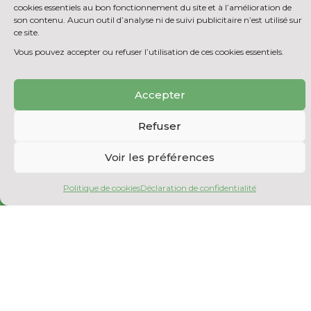
REMPLACEZ UN PRODUIT CHIMIQUE PAR UN
cookies essentiels au bon fonctionnement du site et à l’amélioration de
PRODUIT BIOSOURCÉ
son contenu. Aucun outil d’analyse ni de suivi publicitaire n’est utilisé sur
ce site.
Vous pouvez accepter ou refuser l’utilisation de ces cookies essentiels.
Accepter
Refuser
Voir les préférences
Politique de cookies
Déclaration de confidentialité