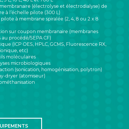
membranaire (électrolyse et électrodialyse) de
re à l’échelle pilote (300 L)
 pilote à membrane spiralée (2, 4, 8 ou 2 x 8
ation sur coupon membranaire (membranes
es au procédé/SEPA CF)
tique (ICP OES, HPLC, GCMS, Fluorescence RX,
onique, etc)
ils moléculaires
yses microbiologiques
action (sonication, homogénisation, polytron)
ay-dryer (atomiseur)
iométhanisation
QUIPEMENTS