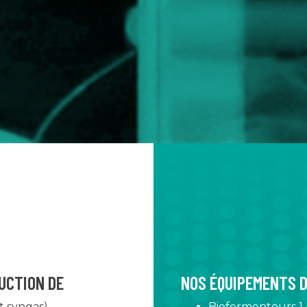
UCTION DE
NOS ÉQUIPEMENTS D
t syngas)
Biofermenteurs 1 L,