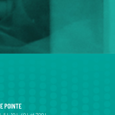
E POINTE
 5 L, 10 L, 40 L et 700 L