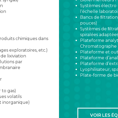
on
Systèmes électro 
ion
l’échelle laboratoi
Bancs de ﬁltration
pouces)
Systèmes de ﬁltr
spiralées adapté
roduits chimiques dans
Plateforme analy
Chromatographe i
ges exploratoires, etc.)
Plateforme et out
e lixiviation
Plateforme d’anal
lutions par
Plateforme d’extr
membranaire
Lyophilisateur, sp
Plate-forme de b
r
 to gas)
es volatils
t inorganique)
VOIR LES É