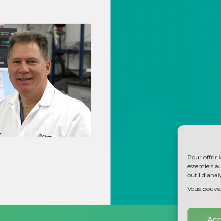
Pour offrir 
essentiels 
outil d’analy
Vous pouvez 
Acc