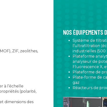
NOS ÉQUIPEMENTS D
Système de filtra
l’ultrafiltration (é
OF), ZIF, zeolithes,
industrielles (500 
Plateforme analy
analyseur de pote
Fluorescence X, et
Plateforme de pr
Plate-forme de ca
gaz
r à l’échelle
Réacteurs de pro
opriétés (polarité,
et dimensions des