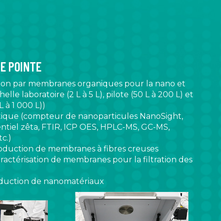
E POINTE
tion par membranes organiques pour la nano et
chelle laboratoire (2 L à 5 L), pilote (50 L à 200 L) et
L à 1 000 L))
tique (compteur de nanoparticules NanoSight,
ntiel zêta, FTIR, ICP OES, HPLC-MS, GC-MS,
c.)
oduction de membranes à fibres creuses
ractérisation de membranes pour la filtration des
duction de nanomatériaux