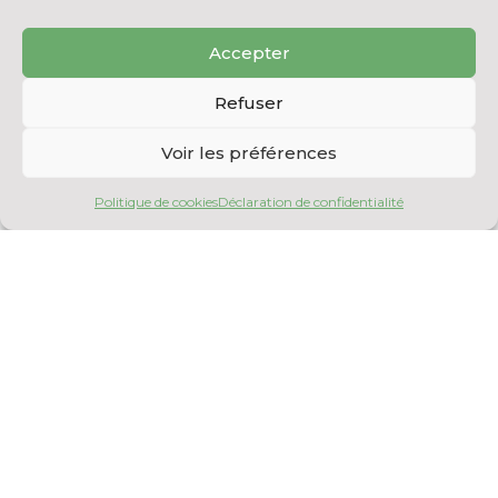
aliquam erat volutpat. Ut wisi enim ad minim
veniam, quis nostrud exerci tation
Accepter
ullamcorper suscipit lobortis nisl ut aliquip
ex ea commodo consequat.
Refuser
Duis autem vel eum iriure dolor in hendrerit
in vulputate velit esse molestie consequat,
Voir les préférences
vel illum dolore eu feugiat nulla facilisis.
Politique de cookies
Déclaration de confidentialité
RETOUR AUX ARTICLES