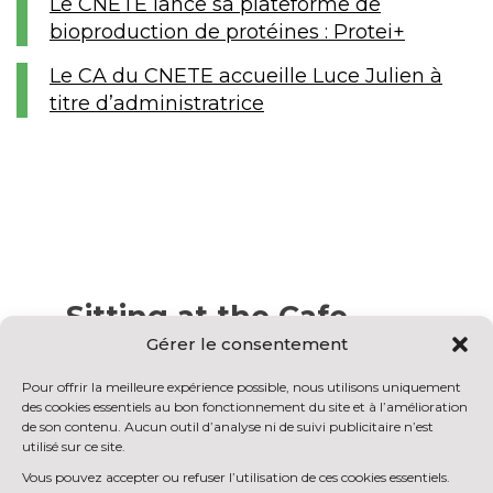
Le CNETE lance sa plateforme de
bioproduction de protéines : Protei+
Le CA du CNETE accueille Luce Julien à
titre d’administratrice
Sitting at the Cafe
Gérer le consentement
Nam liber tempor cum soluta nobis eleifend
Pour offrir la meilleure expérience possible, nous utilisons uniquement
option congue nihil imperdiet doming id
des cookies essentiels au bon fonctionnement du site et à l’amélioration
quod mazim placerat facer possim assum.
de son contenu. Aucun outil d’analyse ni de suivi publicitaire n’est
Lorem ipsum dolor sit amet, consectetuer
utilisé sur ce site.
adipiscing elit, sed diam nonummy nibh
Vous pouvez accepter ou refuser l’utilisation de ces cookies essentiels.
euismod tincidunt ut laoreet dolore magna