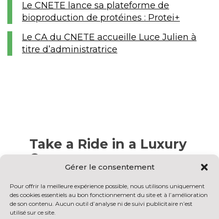
Le CNETE lance sa plateforme de
bioproduction de protéines : Protei+
Le CA du CNETE accueille Luce Julien à
titre d’administratrice
Take a Ride in a Luxury
Car
Gérer le consentement
Nam liber tempor cum soluta nobis eleifend
Pour offrir la meilleure expérience possible, nous utilisons uniquement
option congue nihil imperdiet doming id
des cookies essentiels au bon fonctionnement du site et à l’amélioration
quod mazim placerat facer possim assum.
de son contenu. Aucun outil d’analyse ni de suivi publicitaire n’est
Lorem ipsum dolor sit amet, consectetuer
utilisé sur ce site.