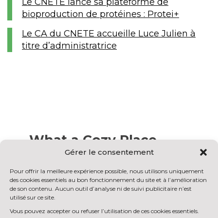
Le CNETE lance sa plateforme de
bioproduction de protéines : Protei+
Le CA du CNETE accueille Luce Julien à
titre d’administratrice
What a Cozy Place
Gérer le consentement
Nam liber tempor cum soluta nobis eleifend
Pour offrir la meilleure expérience possible, nous utilisons uniquement
option congue nihil imperdiet doming id
des cookies essentiels au bon fonctionnement du site et à l’amélioration
quod mazim placerat facer possim assum.
de son contenu. Aucun outil d’analyse ni de suivi publicitaire n’est
Lorem ipsum dolor sit amet, consectetuer
utilisé sur ce site.
adipiscing elit, sed diam nonummy nibh
Vous pouvez accepter ou refuser l’utilisation de ces cookies essentiels.
euismod tincidunt ut laoreet dolore magna