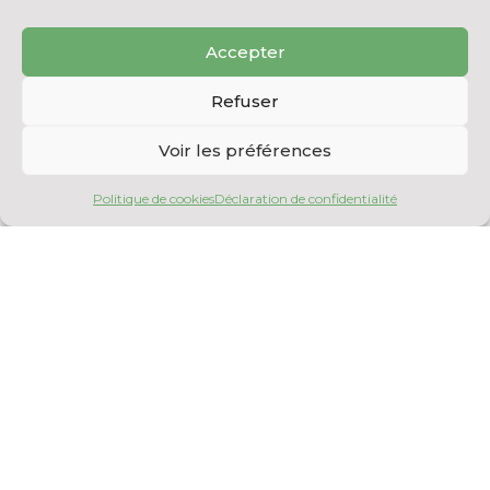
aliquam erat volutpat. Ut wisi enim ad minim
veniam, quis nostrud exerci tation
Accepter
ullamcorper suscipit lobortis nisl ut aliquip
ex ea commodo consequat.
Refuser
Duis autem vel eum iriure dolor in hendrerit
in vulputate velit esse molestie consequat,
Voir les préférences
vel illum dolore eu feugiat nulla facilisis.
Politique de cookies
Déclaration de confidentialité
RETOUR AUX ARTICLES