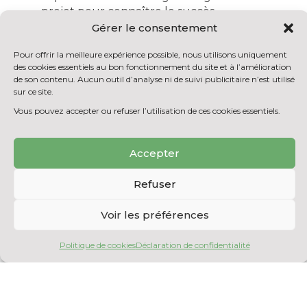
projet pour connaître le succès.
Gérer le consentement
Son parcours professionnel est marqué par
une riche diversité d’expérience. D’abord, 20
Pour offrir la meilleure expérience possible, nous utilisons uniquement
ans dans les secteurs événementiels et des
des cookies essentiels au bon fonctionnement du site et à l’amélioration
médias où il a su conjuguer créativité,
de son contenu. Aucun outil d’analyse ni de suivi publicitaire n’est utilisé
sur ce site.
rigueur et sens stratégique. Il a par la suite
œuvré à son compte pendant près de 15
Vous pouvez accepter ou refuser l’utilisation de ces cookies essentiels.
ans, accompagnant des entreprises de
secteurs très variés tant au Canada qu’en
Accepter
Afrique. Il a piloté des mandats complexes à
fort impact dans des domaines variés tels
que : secteur pétrolier, chaîne
Refuser
d’alimentation, pharmacie, énergie, TI et
restauration.
Voir les préférences
-30-
Politique de cookies
Déclaration de confidentialité
VERSION PDF DE CE
COMMUNIQUÉ