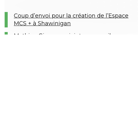
Coup d’envoi pour la création de l’Espace
MCS + à Shawinigan
Mathieu Gingras se joint au conseil
d’administration du CNETE à titre
d’administrateur
Le CA du CNETE accueille François
Bordeleau à titre d’administrateur
Le CNETE lance sa plateforme de
bioproduction de protéines : Protei+
Le CA du CNETE accueille Luce Julien à
titre d’administratrice