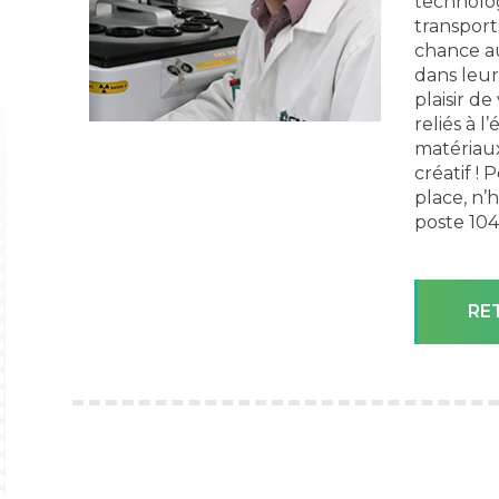
technologi
transport
chance au
dans leur
plaisir d
reliés à 
matériaux
créatif !
place, n’
poste 104
RE