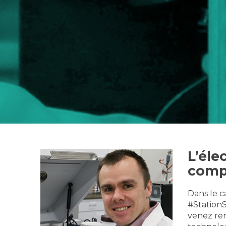
L’éle
comp
Dans le c
#StationS
venez ren