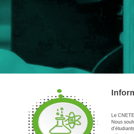
Infor
Le CNETE a
Nous souha
d’étudiant