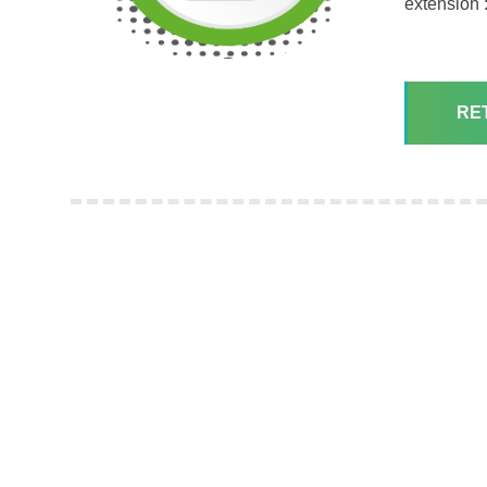
extension :
RE