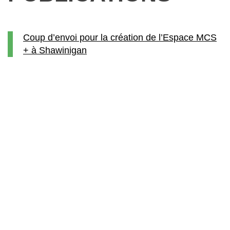
Coup d’envoi pour la création de l’Espace MCS
+ à Shawinigan
Mathieu Gingras se joint au conseil
d’administration du CNETE à titre
d’administrateur
Le CA du CNETE accueille François Bordeleau
à titre d’administrateur
Le CNETE lance sa plateforme de
bioproduction de protéines : Protei+
Le CA du CNETE accueille Luce Julien à titre
d’administratrice